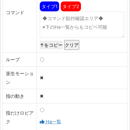
タイプ1
タイプ2
コマンド
↑をコピー
ループ
〇
派生モーショ
✖
ン
指の動き
✖
〇
指だけロビア
ク
Ha一覧