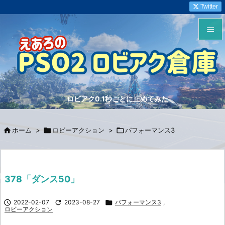
Twitter


メニュ

サイド
ロビアク0.1秒ごとに止めてみた

前へ


ホーム
>

ロビーアクション
>

パフォーマンス3
次へ

検索
378「ダンス50」

2022-02-07

2023-08-27

パフォーマンス3
,
ロビーアクション