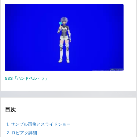
533「ハンドベル・ラ」
目次
1.
サンプル画像とスライドショー
2.
ロビアク詳細