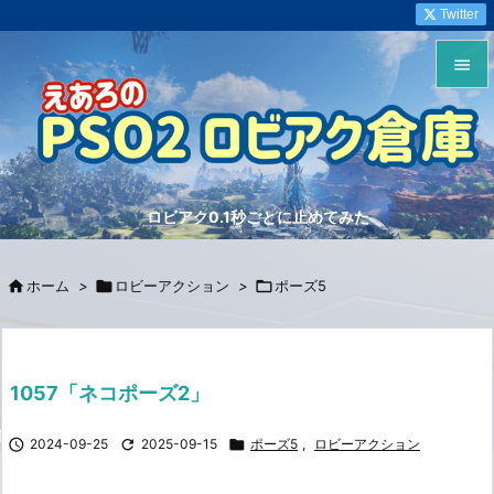
Twitter


メニュ

サイド
ロビアク0.1秒ごとに止めてみた

前へ


ホーム
>

ロビーアクション
>

ポーズ5
次へ

検索
1057「ネコポーズ2」

2024-09-25

2025-09-15

ポーズ5
,
ロビーアクション