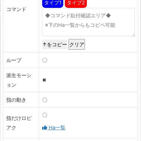
タイプ1
タイプ2
コマンド
↑をコピー
ループ
〇
派生モーシ
✖
ョン
指の動き
〇
〇
指だけロビ
アク
Ha一覧