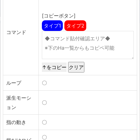
[コピーボタン]
タイプ1
タイプ2
コマンド
↑をコピー
ループ
〇
派生モーシ
〇
ョン
指の動き
〇
〇