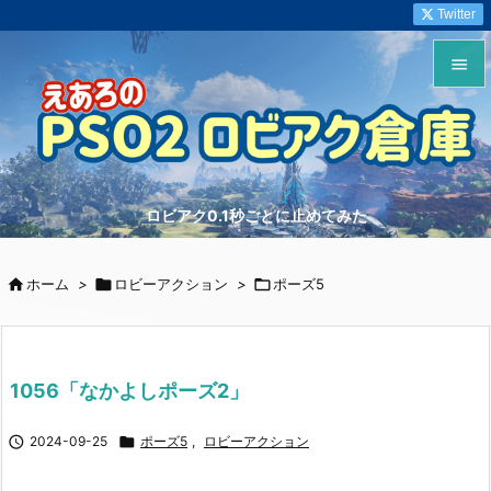
Twitter


メニュ

サイド
ロビアク0.1秒ごとに止めてみた

前へ


ホーム
>

ロビーアクション
>

ポーズ5
次へ

検索
1056「なかよしポーズ2」

2024-09-25

ポーズ5
,
ロビーアクション