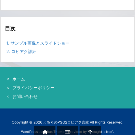
目次
1.
サンプル画像とスライドショー
2.
ロビアク詳細
ホーム
プライバシーポリシー
お問い合わせ
Copyright ©
2026
えあろのPSO2ロビアク倉庫
All Rights Reserved.



WordPress Luxeritas Theme is provided by "
Thought is free
".