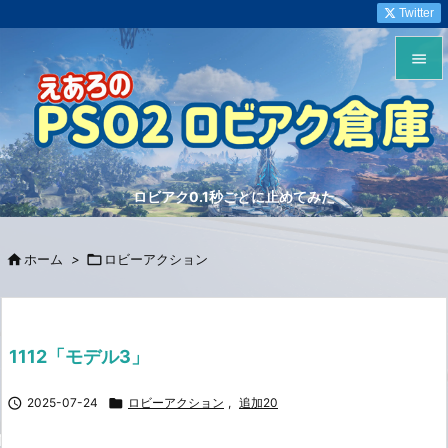
Twitter


メニュ

サイド
ロビアク0.1秒ごとに止めてみた

前へ


ホーム
>

ロビーアクション
次へ

検索
1112「モデル3」

2025-07-24

ロビーアクション
,
追加20