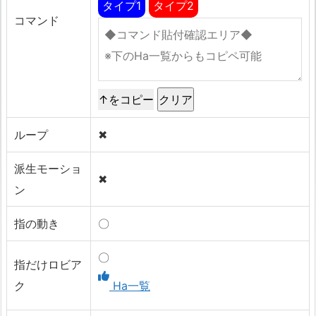
タイプ1
タイプ2
コマンド
↑をコピー
ループ
✖
派生モーショ
✖
ン
指の動き
〇
〇
指だけロビア
ク
Ha一覧