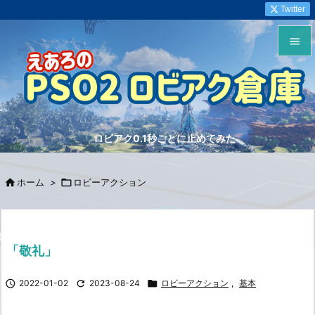
Twitter


メニュ

サイド
ロビアク0.1秒ごとに止めてみた

前へ


ホーム
>

ロビーアクション
次へ

検索
「敬礼」

2022-01-02

2023-08-24

ロビーアクション
,
基本