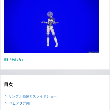
08「呆れる」
目次
1.
サンプル画像とスライドショー
2.
ロビアク詳細