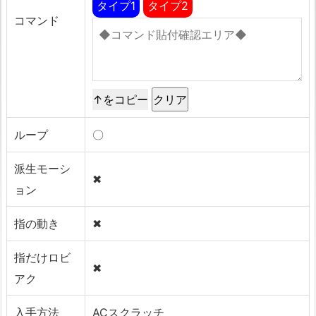
タイプ1
タイプ2
コマンド
↑をコピー
ループ
〇
派生モーシ
✖
ョン
指の動き
✖
指だけロビ
✖
アク
入手方法
ACスクラッチ