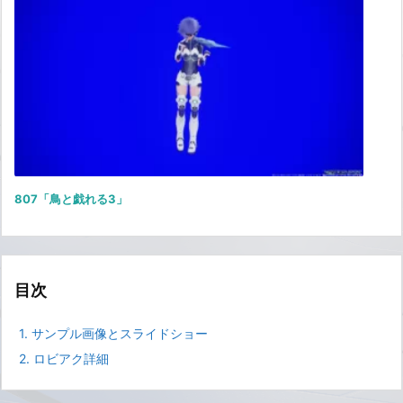
807「鳥と戯れる3」
目次
1.
サンプル画像とスライドショー
2.
ロビアク詳細