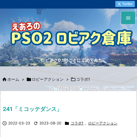
Twitter


メニュ

サイド
ロビアク0.1秒ごとに止めてみた

前へ


ホーム
>

ロビーアクション
>

コラボ1
次へ

検索
241「ミコッテダンス」

2022-03-23

2023-08-20

コラボ1
,
ロビーアクション