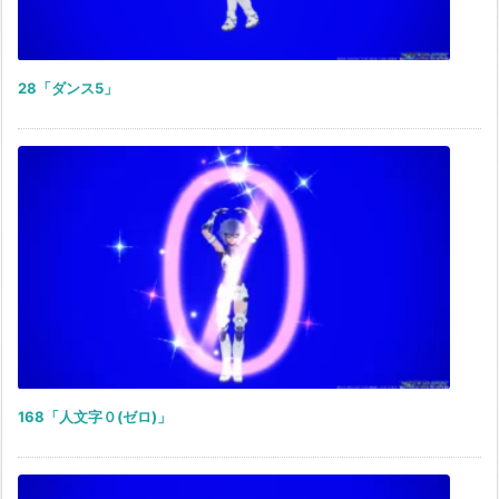
28「ダンス5」
168「人文字０(ゼロ)」