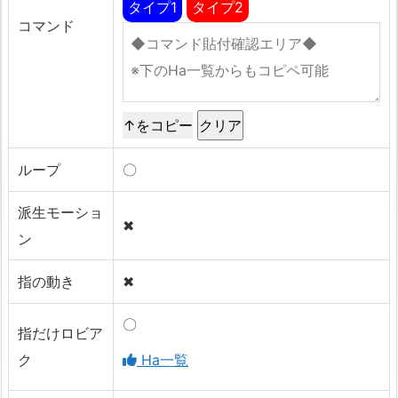
タイプ1
タイプ2
コマンド
↑をコピー
ループ
〇
派生モーショ
✖
ン
指の動き
✖
〇
指だけロビア
ク
Ha一覧