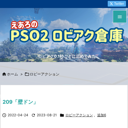
Twitter


メニュ

サイド
ロビアク0.1秒ごとに止めてみた

前へ


ホーム
>

ロビーアクション
次へ

検索
209「壁ドン」

2022-04-24

2023-08-21

ロビーアクション
,
追加6