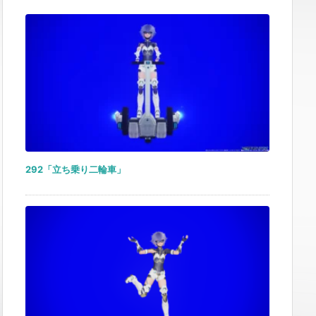
292「立ち乗り二輪車」