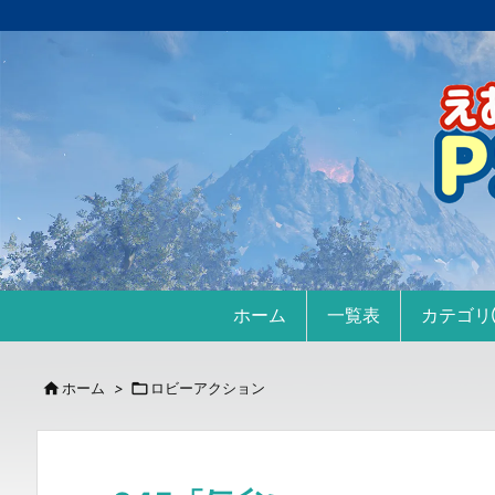
ホーム
一覧表
カテゴ

ホーム
>

ロビーアクション