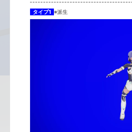
タイプ1
※派生