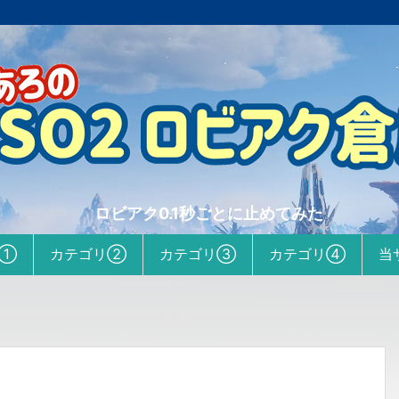
ロビアク0.1秒ごとに止めてみた
リ①
カテゴリ②
カテゴリ③
カテゴリ④
当