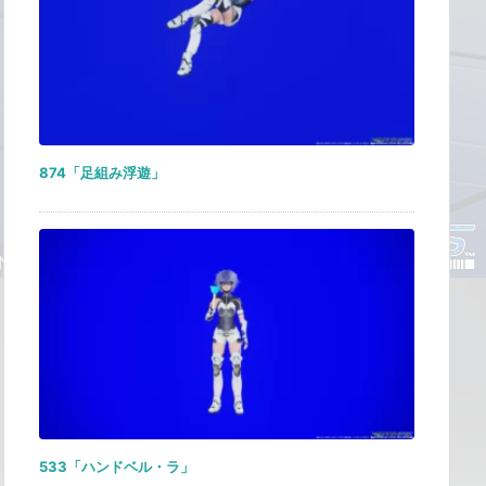
874「足組み浮遊」
533「ハンドベル・ラ」