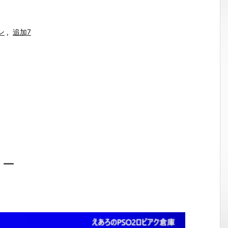
ン
,
追加7
ョー