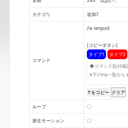
名称
245「気怠い」
カテゴリ
追加7
/la languid
[コピーボタン]
タイプ1
タイプ2
コマンド
↑をコピー
ループ
〇
派生モーション
〇