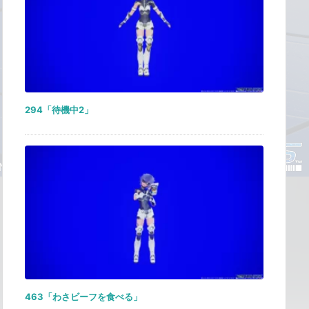
294「待機中2」
463「わさビーフを食べる」