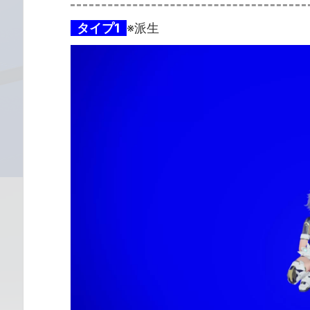
タイプ1
※派生