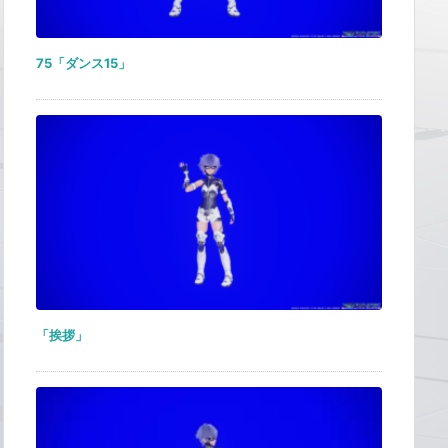
75「ダンス15」
「挨拶」