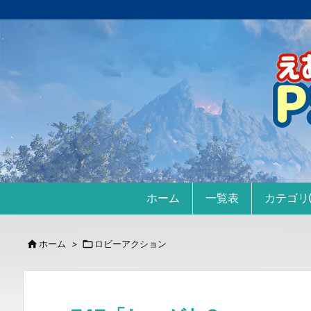
ホーム
一覧表
カテゴ

ホーム
>

ロビーアクション