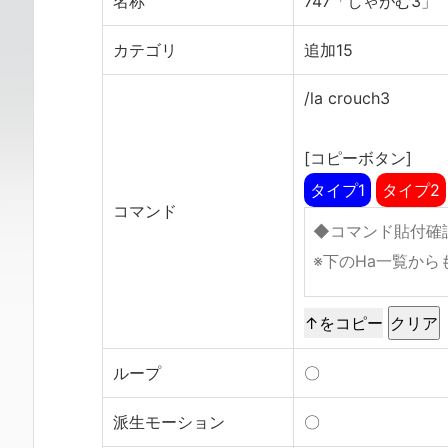
名称
747「しゃがむ3」
カテゴリ
追加15
/la crouch3
[コピーボタン]
タイプ1
タイプ2
コマンド
↑をコピー
ループ
〇
派生モーション
〇