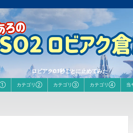
ロビアク0.1秒ごとに止めてみた
リ①
カテゴリ②
カテゴリ③
カテゴリ④
当