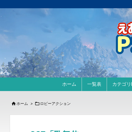
ホーム
一覧表
カテゴ

ホーム
>

ロビーアクション