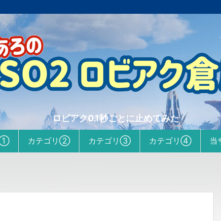
ロビアク0.1秒ごとに止めてみた
リ①
カテゴリ②
カテゴリ③
カテゴリ④
当