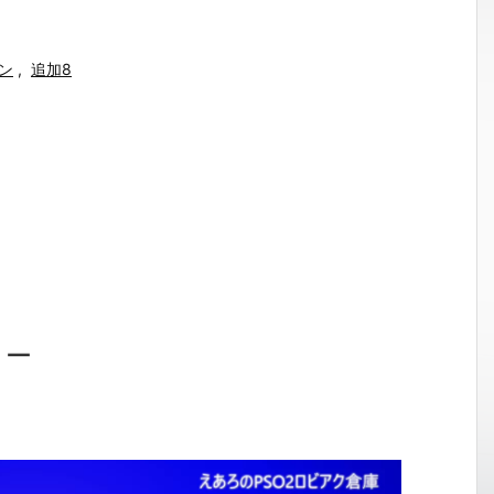
ン
,
追加8
ョー