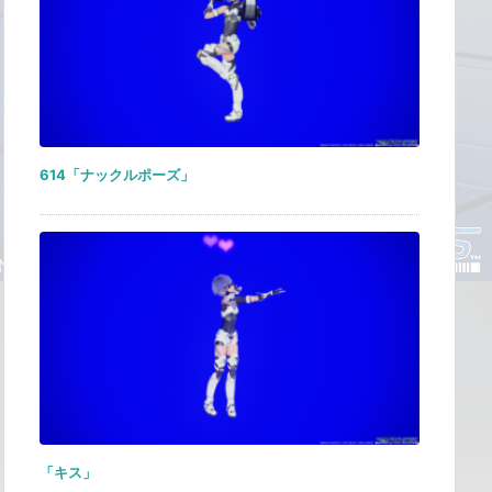
614「ナックルポーズ」
「キス」