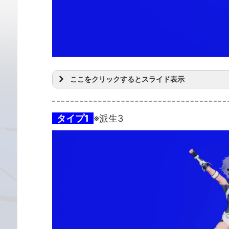
ここをクリックするとスライド表示
タイプ1
※派生3