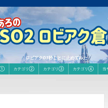
ロビアク0.1秒ごとに止めてみた
リ①
カテゴリ②
カテゴリ③
カテゴリ④
当