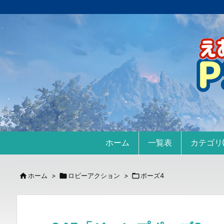
ホーム
一覧表
カテゴ

ホーム
>

ロビーアクション
>

ポーズ4