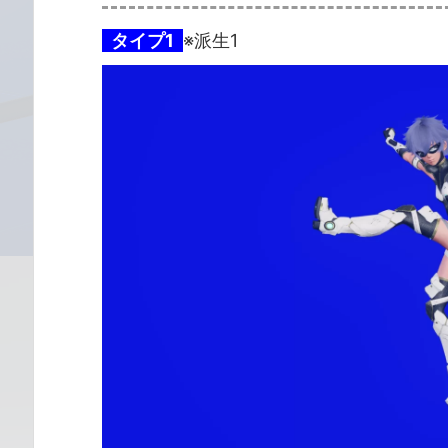
タイプ1
※派生1