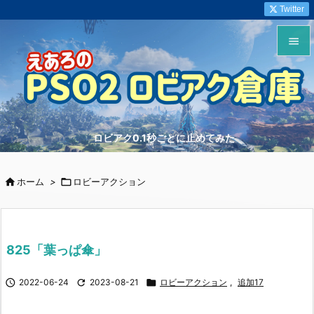
Twitter


メニュ

サイド
ロビアク0.1秒ごとに止めてみた

前へ


ホーム
>

ロビーアクション
次へ

検索
825「葉っぱ傘」

2022-06-24

2023-08-21

ロビーアクション
,
追加17