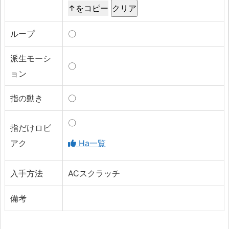
↑をコピー
ループ
〇
派生モーシ
〇
ョン
指の動き
〇
〇
指だけロビ
アク
Ha一覧
入手方法
ACスクラッチ
備考