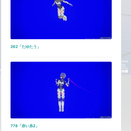
262「たゆたう」
778「赤い糸2」