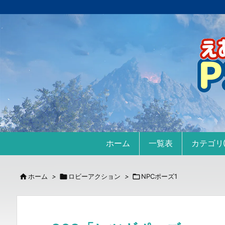
ホーム
一覧表
カテゴ

ホーム
>

ロビーアクション
>

NPCポーズ1