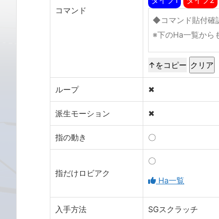
コマンド
↑をコピー
ループ
✖
派生モーション
✖
指の動き
〇
〇
指だけロビアク
Ha一覧
入手方法
SGスクラッチ