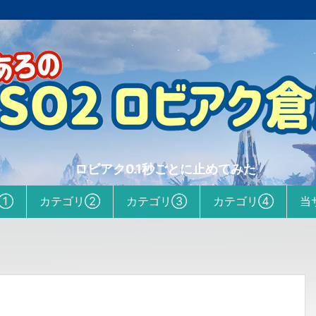
ロビアク0.1秒ごとに止めてみた
リ①
カテゴリ②
カテゴリ③
カテゴリ④
当