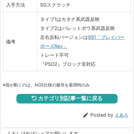
入手方法
SGスクラッチ
タイプ1はカタナ系武器反映
タイプ2はバレットボウ系武器反映
左右反転バージョンは
991「ブレイバー
備考
ポーズRev」
トレード不可
『PSO2』ブロック非対応
※指が動くのは、NGS仕様の服等を着用時のみ
カテゴリ別記事一覧に戻る

Posted by
えあろ
よろしければシェアお願いします