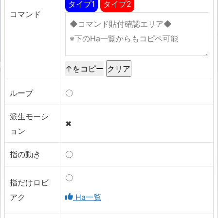
タイプ1
タイプ2
コマンド
↑をコピー
ループ
〇
派生モーシ
✖
ョン
指の動き
〇
〇
指だけロビ
アク
Ha一覧