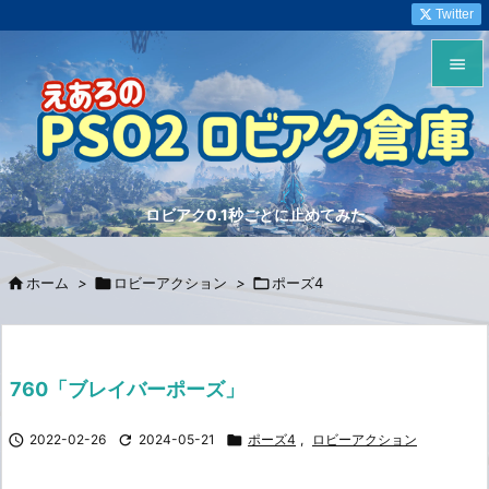
Twitter


メニュ

サイド
ロビアク0.1秒ごとに止めてみた

前へ


ホーム
>

ロビーアクション
>

ポーズ4
次へ

検索
760「ブレイバーポーズ」

2022-02-26

2024-05-21

ポーズ4
,
ロビーアクション