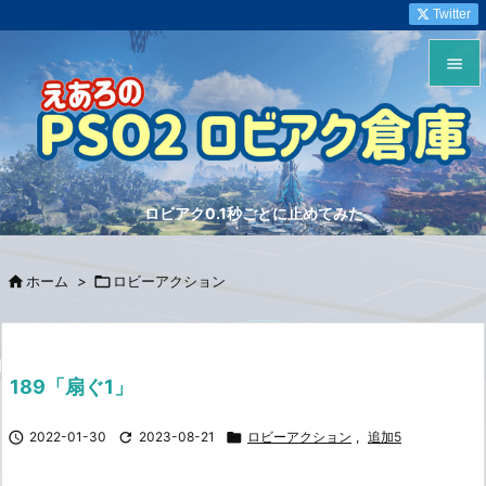
Twitter


メニュ

サイド
ロビアク0.1秒ごとに止めてみた

前へ


ホーム
>

ロビーアクション
次へ

検索
189「扇ぐ1」

2022-01-30

2023-08-21

ロビーアクション
,
追加5