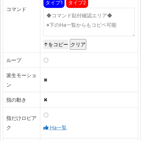
タイプ1
タイプ2
コマンド
↑をコピー
ループ
〇
派生モーショ
✖
ン
指の動き
✖
〇
指だけロビア
ク
Ha一覧