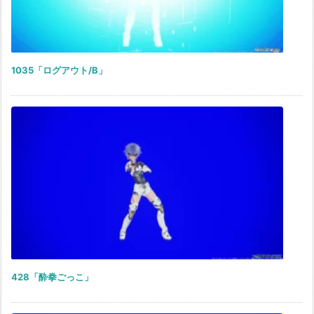
1035「ログアウト/B」
428「酔拳ごっこ」