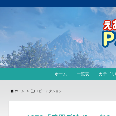
ホーム
一覧表
カテゴ

ホーム
>

ロビーアクション