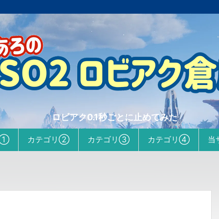
ロビアク0.1秒ごとに止めてみた
リ①
カテゴリ②
カテゴリ③
カテゴリ④
当