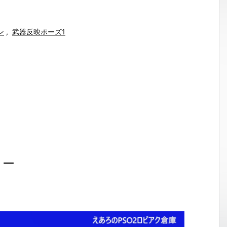
」
ン
,
武器反映ポーズ1
ョー