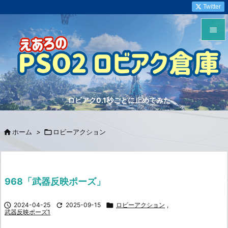
Twitter


メニュ

サイド
ロビアク0.1秒ごとに止めてみた

前へ


ホーム
>

ロビーアクション
次へ

検索
968「武器反映ポーズ」

2024-04-25

2025-09-15

ロビーアクション
,
武器反映ポーズ1