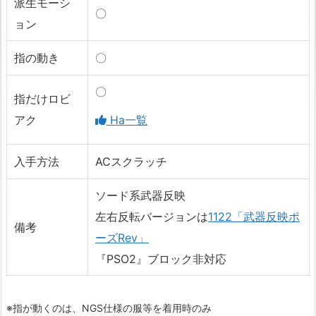
派生モーシ
〇
ョン
指の動き
〇
〇
指だけロビ
アク
Ha一覧
入手方法
ACスクラッチ
ソード系武器反映
左右反転バージョンは
1122「武器反映ポ
備考
ーズRev」
『PSO2』ブロック非対応
※指が動くのは、NGS仕様の服等を着用時のみ