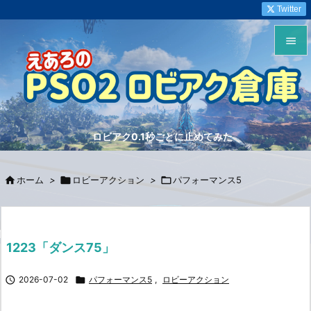
Twitter


メニュ

サイド
ロビアク0.1秒ごとに止めてみた

前へ


ホーム
>

ロビーアクション
>

パフォーマンス5
次へ

検索
1223「ダンス75」

2026-07-02

パフォーマンス5
,
ロビーアクション