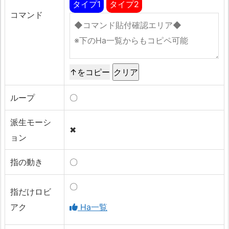
タイプ1
タイプ2
コマンド
↑をコピー
ループ
〇
派生モーシ
✖
ョン
指の動き
〇
〇
指だけロビ
アク
Ha一覧