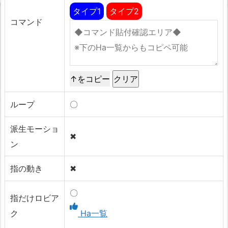
タイプ1
タイプ2
コマンド
↑をコピー
ループ
〇
派生モーショ
✖
ン
指の動き
✖
〇
指だけロビア
ク
Ha一覧