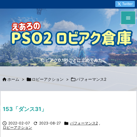
Twitter


メニュ

サイド
ロビアク0.1秒ごとに止めてみた

前へ


ホーム
>

ロビーアクション
>

パフォーマンス2
次へ

検索
153「ダンス31」

2022-02-07

2023-08-27

パフォーマンス2
,
ロビーアクション