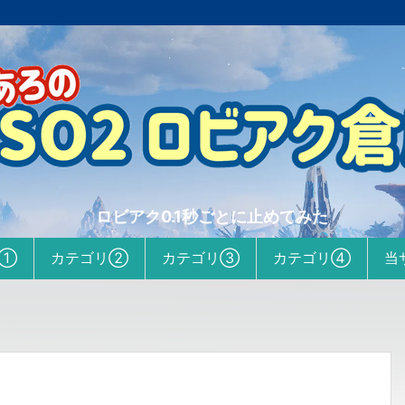
ロビアク0.1秒ごとに止めてみた
リ①
カテゴリ②
カテゴリ③
カテゴリ④
当