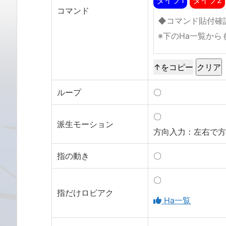
コマンド
↑をコピー
ループ
〇
〇
派生モーション
方向入力：左右で方
指の動き
〇
〇
指だけロビアク
Ha一覧