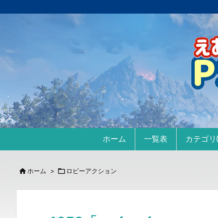
ホーム
一覧表
カテゴ

ホーム
>

ロビーアクション