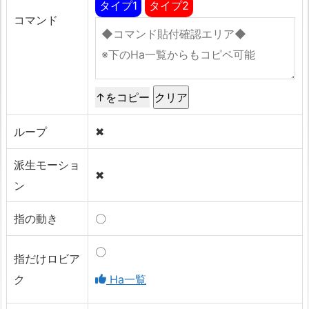
タイプ1
タイプ2
コマンド
↑をコピー
ループ
✖
派生モーショ
✖
ン
指の動き
〇
〇
指だけロビア
ク
Ha一覧