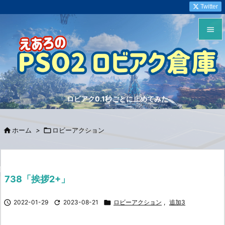
Twitter


メニュ

サイド
ロビアク0.1秒ごとに止めてみた

前へ


ホーム
>

ロビーアクション
次へ

検索
738「挨拶2+」

2022-01-29

2023-08-21

ロビーアクション
,
追加3