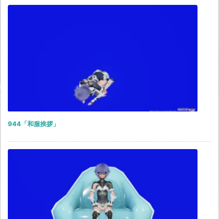
944「和服挨拶」