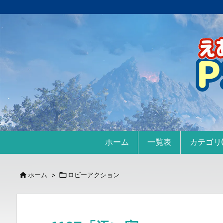
ホーム
一覧表
カテゴ

ホーム
>

ロビーアクション