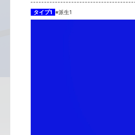
タイプ1
※派生1