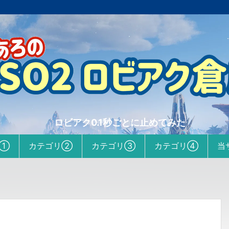
ロビアク0.1秒ごとに止めてみた
リ①
カテゴリ②
カテゴリ③
カテゴリ④
当