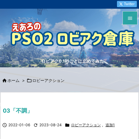
Twitter


メニュ

サイド
ロビアク0.1秒ごとに止めてみた

前へ


ホーム
>

ロビーアクション
次へ

検索
03「不調」

2022-01-06

2023-08-24

ロビーアクション
,
追加1