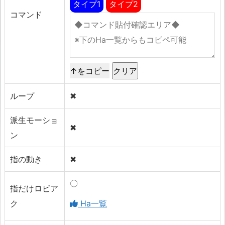
タイプ1
タイプ2
コマンド
↑をコピー
ループ
✖
派生モーショ
✖
ン
指の動き
✖
〇
指だけロビア
ク
Ha一覧