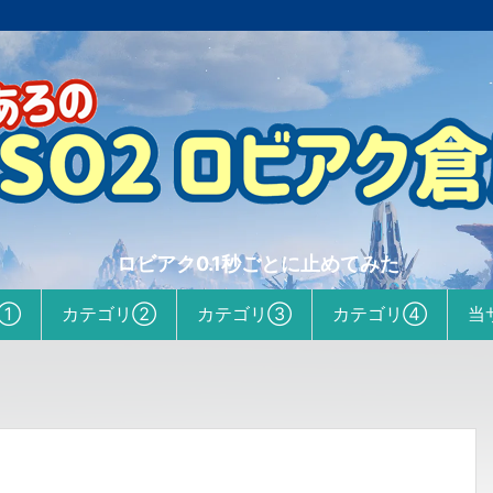
ロビアク0.1秒ごとに止めてみた
リ①
カテゴリ②
カテゴリ③
カテゴリ④
当