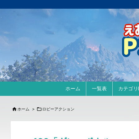
ホーム
一覧表
カテゴ

ホーム
>

ロビーアクション