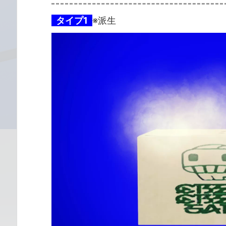
タイプ1
※派生