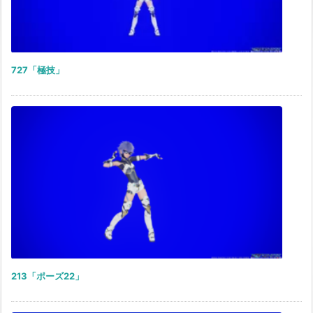
727「極技」
213「ポーズ22」