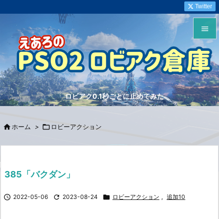
Twitter


メニュ

サイド
ロビアク0.1秒ごとに止めてみた

前へ


ホーム
>

ロビーアクション
次へ

検索
385「バクダン」

2022-05-06

2023-08-24

ロビーアクション
,
追加10