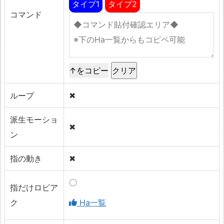
タイプ1
タイプ2
コマンド
↑をコピー
ループ
✖
派生モーショ
✖
ン
指の動き
✖
〇
指だけロビア
ク
Ha一覧