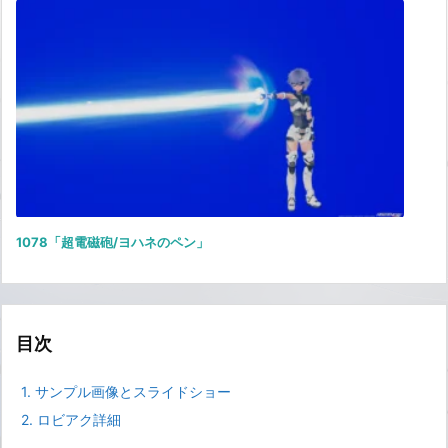
1078「超電磁砲/ヨハネのペン」
目次
1.
サンプル画像とスライドショー
2.
ロビアク詳細