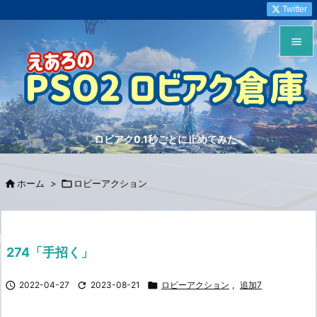
Twitter


メニュ

サイド
ロビアク0.1秒ごとに止めてみた

前へ


ホーム
>

ロビーアクション
次へ

検索
274「手招く」

2022-04-27

2023-08-21

ロビーアクション
,
追加7