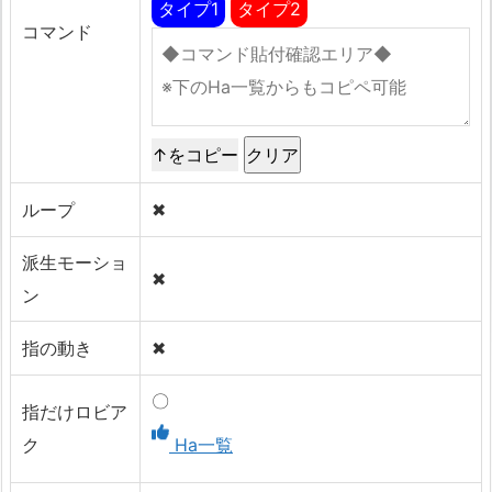
タイプ1
タイプ2
コマンド
↑をコピー
ループ
✖
派生モーショ
✖
ン
指の動き
✖
〇
指だけロビア
ク
Ha一覧