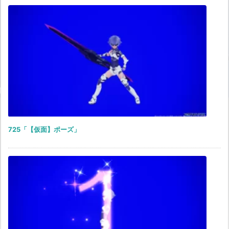
725「【仮面】ポーズ」