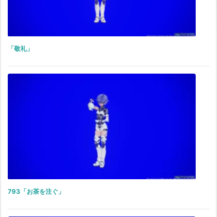
「敬礼」
793「お茶を注ぐ」