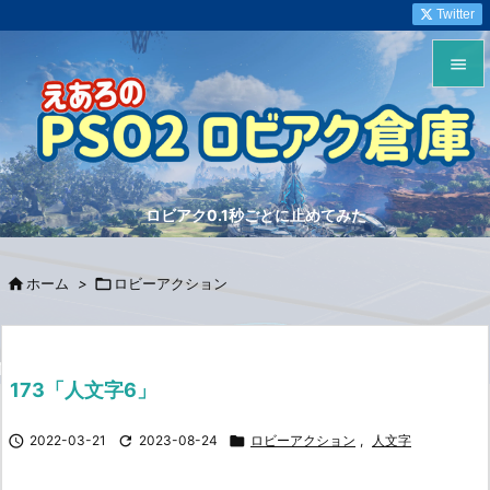
Twitter


メニュ

サイド
ロビアク0.1秒ごとに止めてみた

前へ


ホーム
>

ロビーアクション
次へ

検索
173「人文字6」

2022-03-21

2023-08-24

ロビーアクション
,
人文字