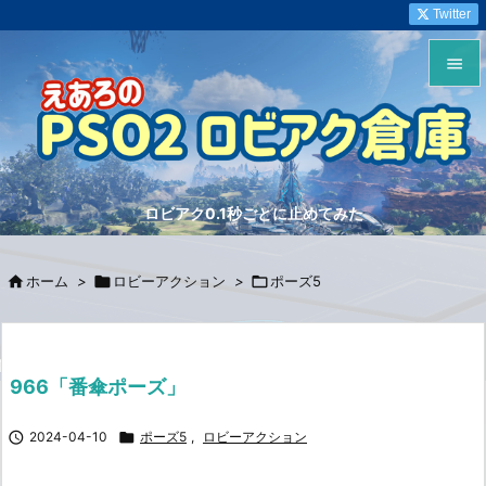
Twitter


メニュ

サイド
ロビアク0.1秒ごとに止めてみた

前へ


ホーム
>

ロビーアクション
>

ポーズ5
次へ

検索
966「番傘ポーズ」

2024-04-10

ポーズ5
,
ロビーアクション