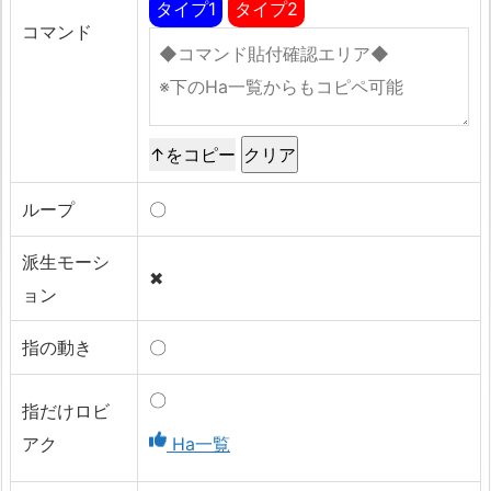
タイプ1
タイプ2
コマンド
↑をコピー
ループ
〇
派生モーシ
✖
ョン
指の動き
〇
〇
指だけロビ
アク
Ha一覧