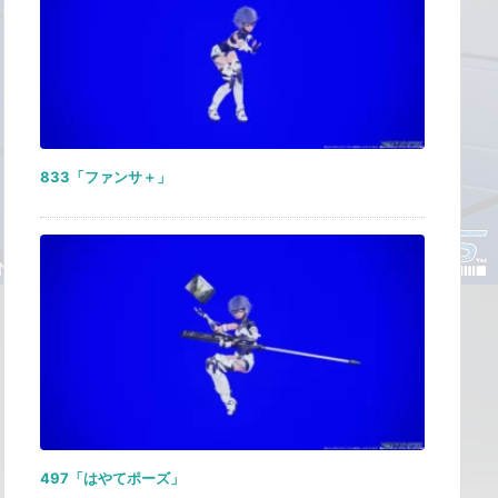
833「ファンサ＋」
497「はやてポーズ」