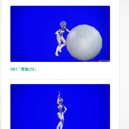
581「雪遊び2」