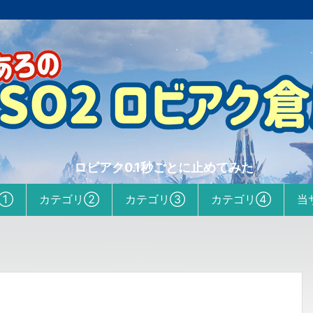
ロビアク0.1秒ごとに止めてみた
リ①
カテゴリ②
カテゴリ③
カテゴリ④
当