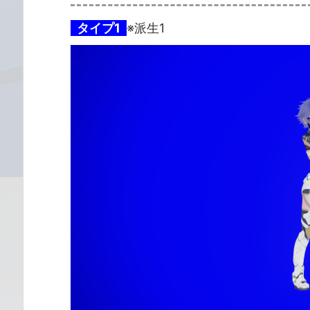
タイプ1
※派生1