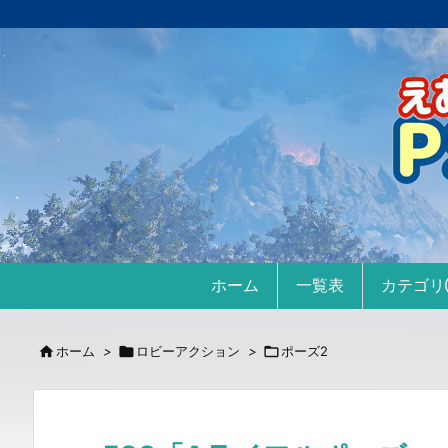
ホーム
一覧表
カテゴ

ホーム
>

ロビーアクション
>

ポーズ2