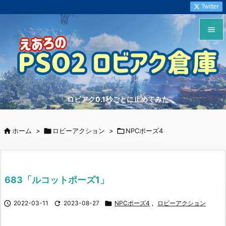
Twitter


メニュ

サイド
ロビアク0.1秒ごとに止めてみた

前へ


ホーム
>

ロビーアクション
>

NPCポーズ4
次へ

検索
683「ルコットポーズ1」

2022-03-11

2023-08-27

NPCポーズ4
,
ロビーアクション