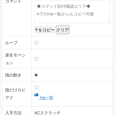
コマンド
↑をコピー
ループ
〇
派生モーシ
〇
ョン
指の動き
✖
〇
指だけロビ
アク
Ha一覧
入手方法
ACスクラッチ