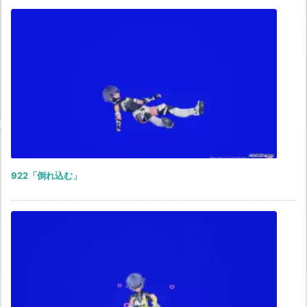
922「倒れ込む」