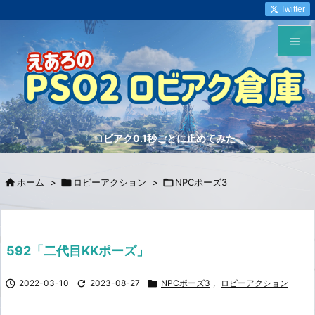
Twitter


メニュ

サイド
ロビアク0.1秒ごとに止めてみた

前へ


ホーム
>

ロビーアクション
>

NPCポーズ3
次へ

検索
592「二代目KKポーズ」

2022-03-10

2023-08-27

NPCポーズ3
,
ロビーアクション