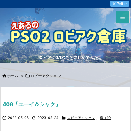
Twitter


メニュ

サイド
ロビアク0.1秒ごとに止めてみた

前へ


ホーム
>

ロビーアクション
次へ

検索
408「ユーイ＆シャク」

2022-05-06

2023-08-24

ロビーアクション
,
追加10