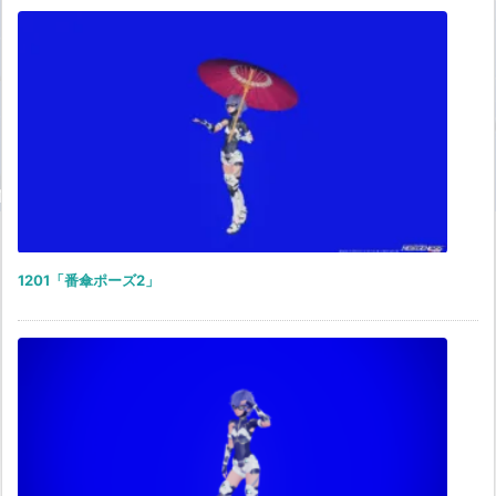
1201「番傘ポーズ2」