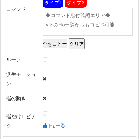
タイプ1
タイプ2
コマンド
↑をコピー
ループ
〇
派生モーショ
✖
ン
指の動き
✖
〇
指だけロビア
ク
Ha一覧