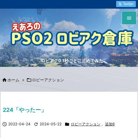
Twitter


メニュ

サイド
ロビアク0.1秒ごとに止めてみた

前へ


ホーム
>

ロビーアクション
次へ

検索
224「やったー」

2022-04-24

2024-05-22

ロビーアクション
,
追加6