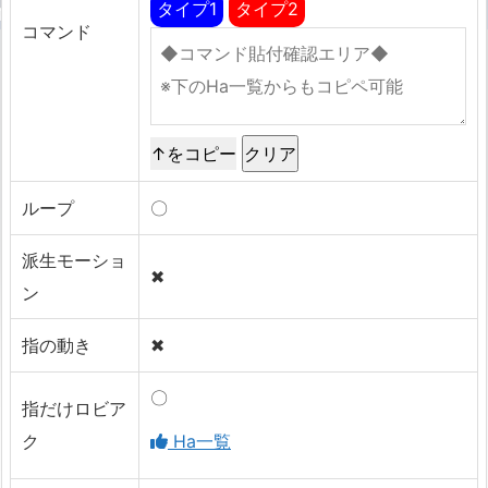
タイプ1
タイプ2
コマンド
↑をコピー
ループ
〇
派生モーショ
✖
ン
指の動き
✖
〇
指だけロビア
ク
Ha一覧