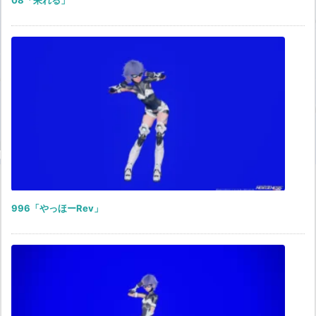
08「呆れる」
996「やっほーRev」