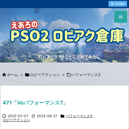
Twitter


メニュ

サイド
ロビアク0.1秒ごとに止めてみた

前へ


ホーム
>

ロビーアクション
>

パフォーマンス3
次へ

検索
471「Voパフォーマンス7」

2022-02-07

2023-08-27

パフォーマンス3
,
ロビーアクション