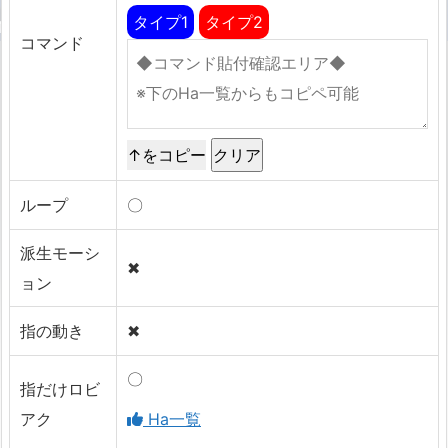
タイプ1
タイプ2
コマンド
↑をコピー
ループ
〇
派生モーシ
✖
ョン
指の動き
✖
〇
指だけロビ
アク
Ha一覧