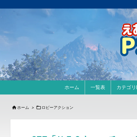
ホーム
一覧表
カテゴ

ホーム
>

ロビーアクション