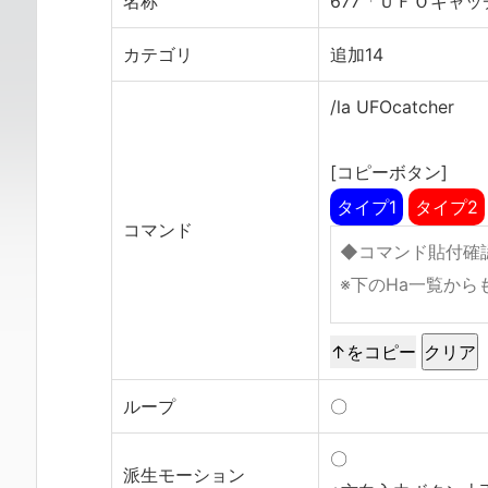
名称
677「ＵＦＯキャッ
カテゴリ
追加14
/la UFOcatcher
[コピーボタン]
タイプ1
タイプ2
コマンド
↑をコピー
ループ
〇
〇
派生モーション