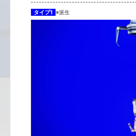
タイプ1
※派生