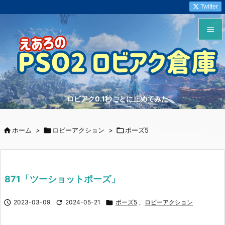
Twitter


メニュ

サイド
ロビアク0.1秒ごとに止めてみた

前へ


ホーム
>

ロビーアクション
>

ポーズ5
次へ

検索
871「ツーショットポーズ」

2023-03-09

2024-05-21

ポーズ5
,
ロビーアクション