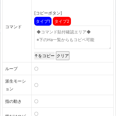
[コピーボタン]
タイプ1
タイプ2
コマンド
↑をコピー
ループ
〇
派生モーシ
〇
ョン
指の動き
〇
〇