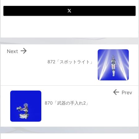

Next
872「スポットライト」

Prev
870「武器の手入れ2」