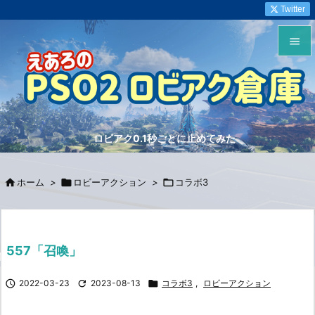
Twitter


メニュ

サイド
ロビアク0.1秒ごとに止めてみた

前へ


ホーム
>

ロビーアクション
>

コラボ3
次へ

検索
557「召喚」

2022-03-23

2023-08-13

コラボ3
,
ロビーアクション