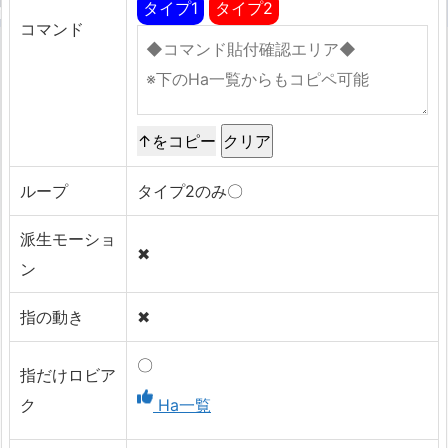
タイプ1
タイプ2
コマンド
↑をコピー
ループ
タイプ2のみ〇
派生モーショ
✖
ン
指の動き
✖
〇
指だけロビア
ク
Ha一覧