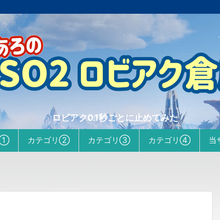
ロビアク0.1秒ごとに止めてみた
リ①
カテゴリ②
カテゴリ③
カテゴリ④
当