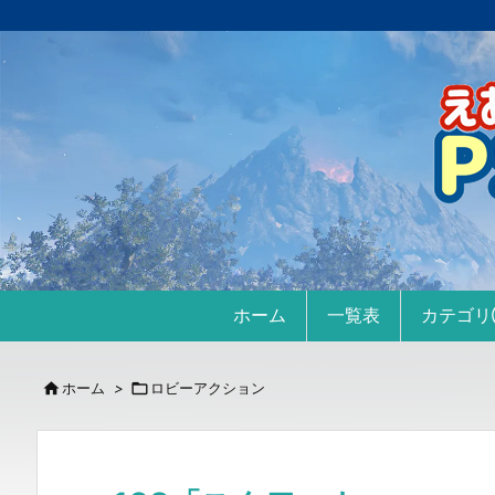
ホーム
一覧表
カテゴ

ホーム
>

ロビーアクション