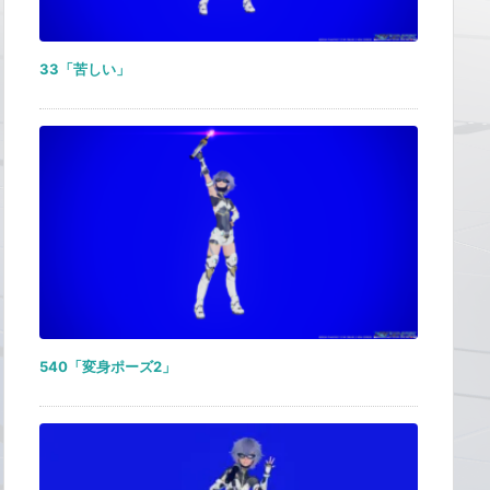
33「苦しい」
540「変身ポーズ2」