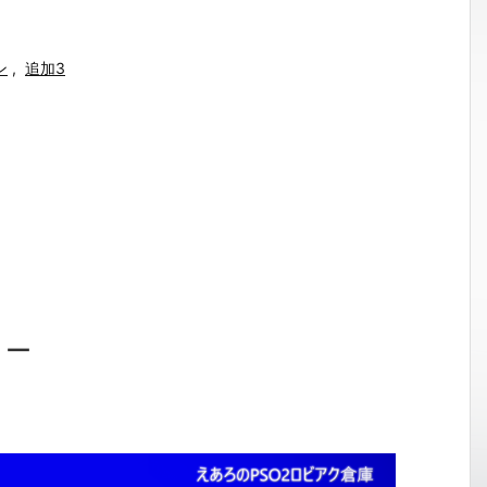
ン
,
追加3
ョー