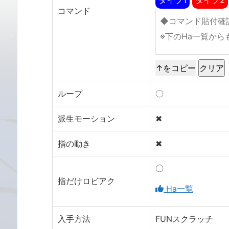
コマンド
↑をコピー
ループ
〇
派生モーション
✖
指の動き
✖
〇
指だけロビアク
Ha一覧
入手方法
FUNスクラッチ