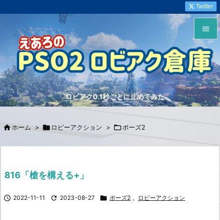
Twitter


メニュ

サイド
ロビアク0.1秒ごとに止めてみた

前へ


ホーム
>

ロビーアクション
>

ポーズ2
次へ

検索
816「槍を構える+」

2022-11-11

2023-08-27

ポーズ2
,
ロビーアクション