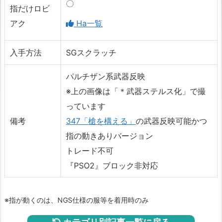
〇
指だけロビ
アク
Ha一覧
入手方法
SGスクラッチ
パルチザン系武器反映
※上の画像は「＊武器ステルス化」で撮
っています
備考
347「槍を構える」
の武器反映可能かつ
指の動きありバージョン
トレード不可
『PSO2』ブロック非対応
※指が動くのは、NGS仕様の服等を着用時のみ