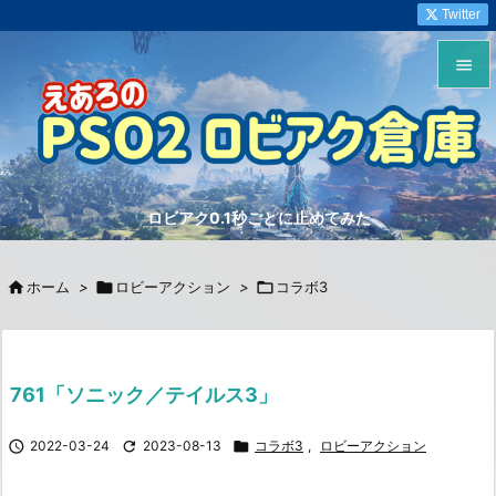
Twitter


メニュ

サイド
ロビアク0.1秒ごとに止めてみた

前へ


ホーム
>

ロビーアクション
>

コラボ3
次へ

検索
761「ソニック／テイルス3」

2022-03-24

2023-08-13

コラボ3
,
ロビーアクション