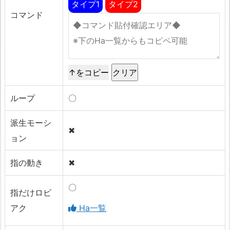
タイプ1
タイプ2
コマンド
↑をコピー
ループ
〇
派生モーシ
✖
ョン
指の動き
✖
〇
指だけロビ
アク
Ha一覧