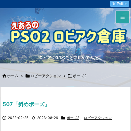
Twitter


メニュ

サイド
ロビアク0.1秒ごとに止めてみた

前へ


ホーム
>

ロビーアクション
>

ポーズ2
次へ

検索
507「斜めポーズ」

2022-02-25

2023-08-26

ポーズ2
,
ロビーアクション