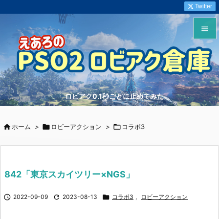
Twitter


メニュ

サイド
ロビアク0.1秒ごとに止めてみた

前へ


ホーム
>

ロビーアクション
>

コラボ3
次へ

検索
842「東京スカイツリー×NGS」

2022-09-09

2023-08-13

コラボ3
,
ロビーアクション