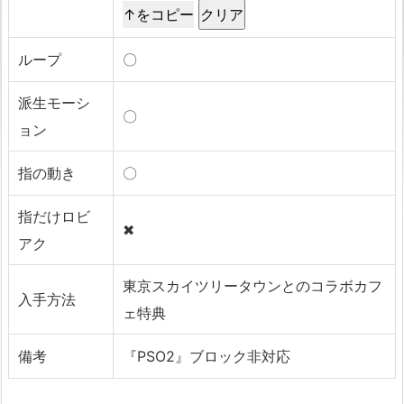
↑をコピー
ループ
〇
派生モーシ
〇
ョン
指の動き
〇
指だけロビ
✖
アク
東京スカイツリータウンとのコラボカフ
入手方法
ェ特典
備考
『PSO2』ブロック非対応