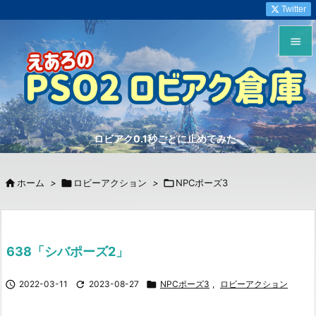
Twitter


メニュ

サイド
ロビアク0.1秒ごとに止めてみた

前へ


ホーム
>

ロビーアクション
>

NPCポーズ3
次へ

検索
638「シバポーズ2」

2022-03-11

2023-08-27

NPCポーズ3
,
ロビーアクション