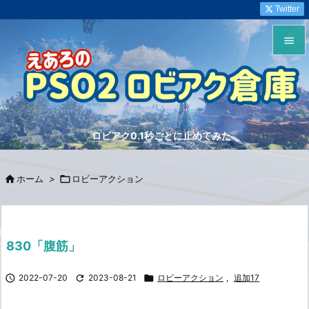
Twitter


メニュ

サイド
ロビアク0.1秒ごとに止めてみた

前へ


ホーム
>

ロビーアクション
次へ

検索
830「腹筋」

2022-07-20

2023-08-21

ロビーアクション
,
追加17