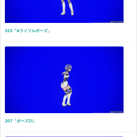
523「Aライフルポーズ」
207「ポーズ21」