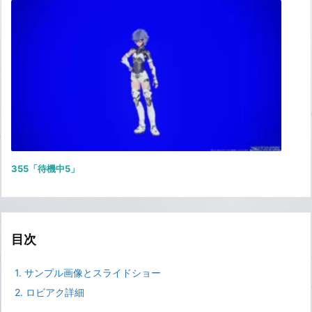
355「待機中5」
目次
1.
サンプル画像とスライドショー
2.
ロビアク詳細