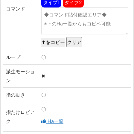
タイプ1
タイプ2
コマンド
↑をコピー
ループ
〇
派生モーショ
✖
ン
指の動き
〇
〇
指だけロビア
ク
Ha一覧