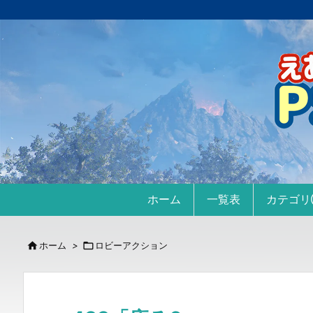
ホーム
一覧表
カテゴ

ホーム
>

ロビーアクション