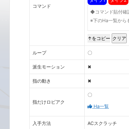
コマンド
↑をコピー
ループ
〇
派生モーション
✖
指の動き
✖
〇
指だけロビアク
Ha一覧
入手方法
ACスクラッチ