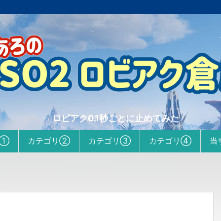
ロビアク0.1秒ごとに止めてみた
リ①
カテゴリ②
カテゴリ③
カテゴリ④
当