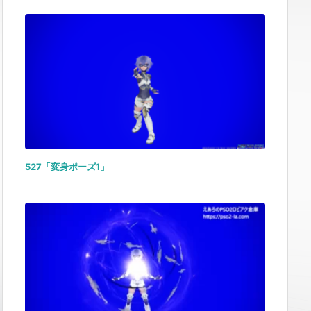
527「変身ポーズ1」