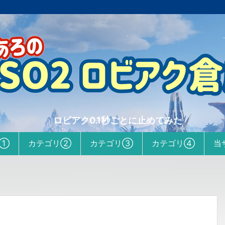
ロビアク0.1秒ごとに止めてみた
リ①
カテゴリ②
カテゴリ③
カテゴリ④
当