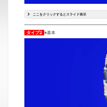
ここをクリックするとスライド表示
タイプ2
※基本