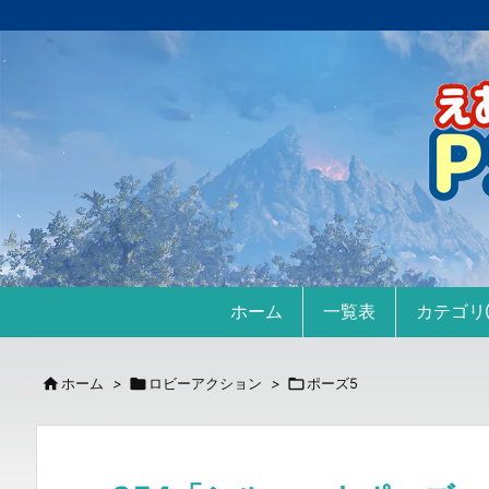
ホーム
一覧表
カテゴ

ホーム
>

ロビーアクション
>

ポーズ5