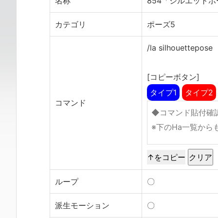
名称
854「シルエット
カテゴリ
ポーズ5
/la silhouettepose
[コピーボタン]
タイプ1
タイプ2
コマンド
↑をコピー
ループ
〇
派生モーション
〇