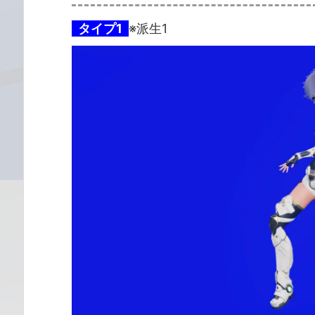
タイプ1
※派生1