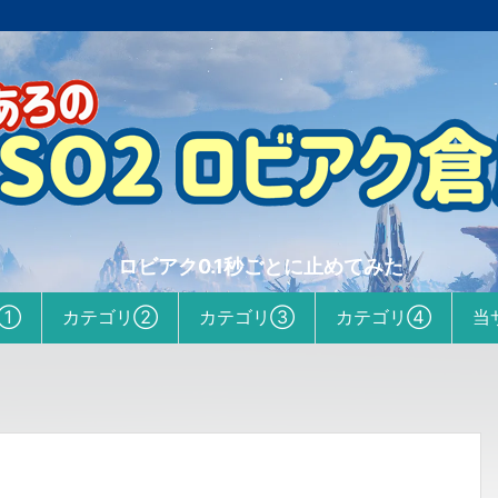
ロビアク0.1秒ごとに止めてみた
リ①
カテゴリ②
カテゴリ③
カテゴリ④
当