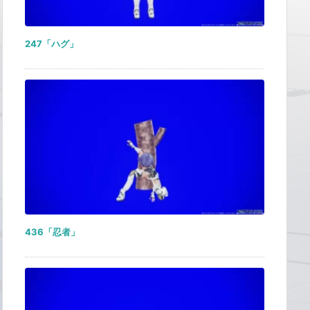
247「ハグ」
436「忍者」