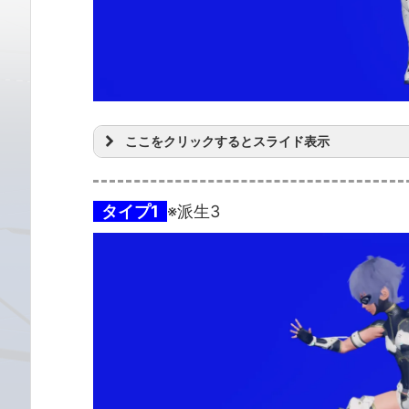
ここをクリックするとスライド表示
タイプ1
※派生3