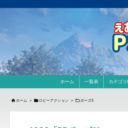
ホーム
一覧表
カテゴ

ホーム
>

ロビーアクション
>

ポーズ5