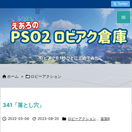
Twitter


メニュ

サイド
ロビアク0.1秒ごとに止めてみた

前へ


ホーム
>

ロビーアクション
次へ

検索
341「落とし穴」

2022-05-06

2023-08-20

ロビーアクション
,
追加9