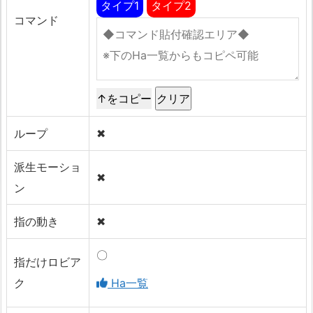
タイプ1
タイプ2
コマンド
↑をコピー
ループ
✖
派生モーショ
✖
ン
指の動き
✖
〇
指だけロビア
ク
Ha一覧