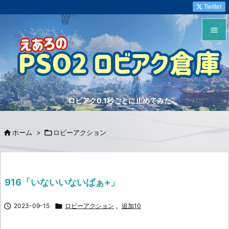
Twitter


メニュ

サイド
ロビアク0.1秒ごとに止めてみた

前へ


ホーム
>

ロビーアクション
次へ

検索
916「いないいないばぁ+」

2023-09-15

ロビーアクション
,
追加10