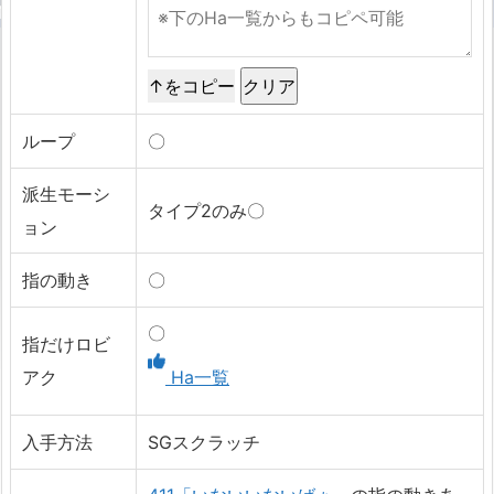
↑をコピー
ループ
〇
派生モーシ
タイプ2のみ〇
ョン
指の動き
〇
〇
指だけロビ
アク
Ha一覧
入手方法
SGスクラッチ