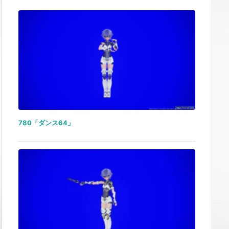
780「ダンス64」