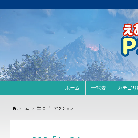
ホーム
一覧表
カテゴ

ホーム
>

ロビーアクション