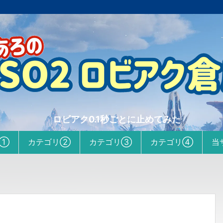
ロビアク0.1秒ごとに止めてみた
リ①
カテゴリ②
カテゴリ③
カテゴリ④
当