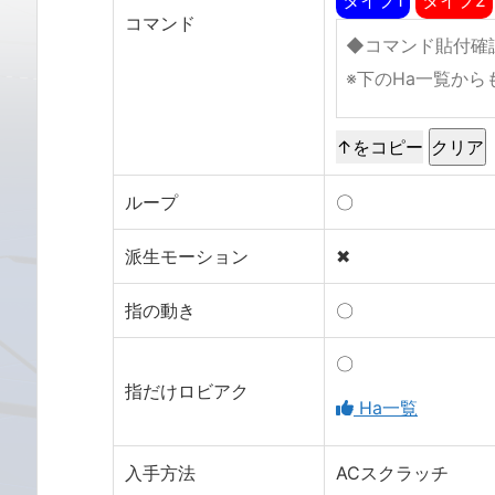
コマンド
↑をコピー
ループ
〇
派生モーション
✖
指の動き
〇
〇
指だけロビアク
Ha一覧
入手方法
ACスクラッチ